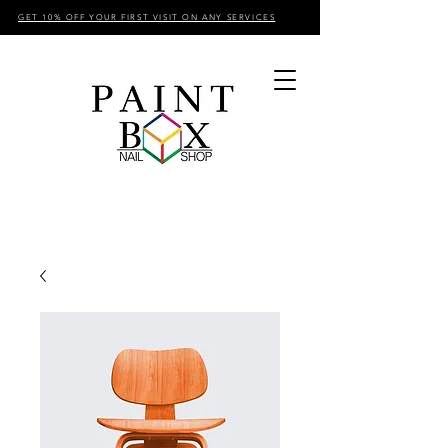
GET 10% OFF YOUR FIRST VISIT ON ANY SERVICES