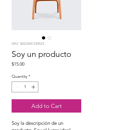
SKU: 36523641234523
Soy un producto
Price
$15.00
Quantity
*
Add to Cart
Soy la descripción de un 