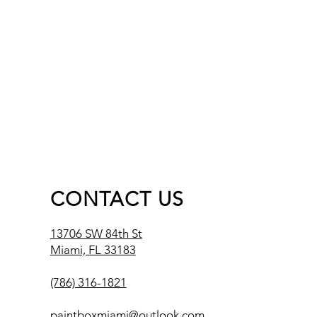
anza y credibilidad en tus clientes,
ridad.
u tienda pueden realizar compras
seguridad.
CONTACT US
13706 SW 84th St
Miami, FL 33183
(786) 316-1821
paintboxmiami@outlook.com