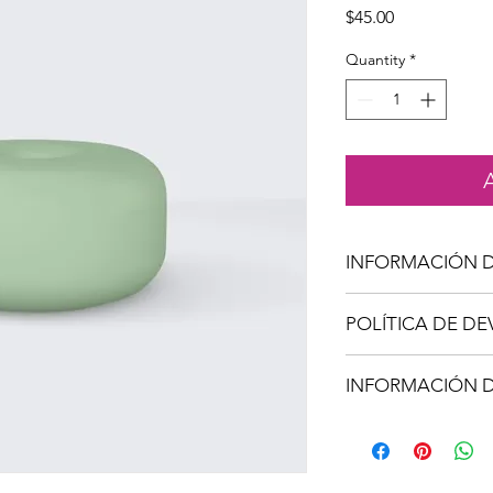
Price
$45.00
Quantity
*
INFORMACIÓN 
Soy la descripción de
POLÍTICA DE D
para agregar detalle
tamaño, materiales, 
Soy una política de 
limpieza. Es también 
INFORMACIÓN D
oportunidad ideal par
qué este producto es
hacer en caso de no 
beneficiarían con él.
Soy la Política de env
ofrecerles una polític
información sobre tu
generas confianza y c
embalaje. Ofrecer una
saben que en tu tien